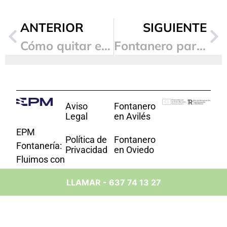
ANTERIOR
SIGUIENTE
Cómo quitar el mal olor de los bajantes
Fontanero particular ¿Cómo te puede ayudar?
Aviso
Fontanero
Legal
en Avilés
EPM
Política de
Fontanero
Fontanería:
Privacidad
en Oviedo
Fluimos con
Calidad.
Política
Fontanero
LLAMAR - 637 74 13 27
de
en Mieres
Soluciones
Cookies
Innovadoras
Fontanero
y Servicios
Política de
en
Accesibilidad
Villaviciosa