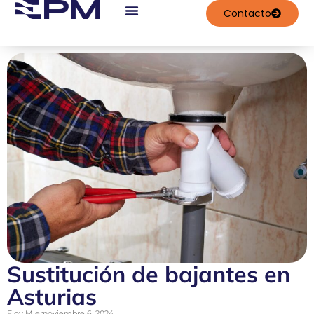
contenido
Contacto
Trabajos Realizados
Sustitución de bajantes en
Asturias
Eloy Mier
noviembre 6, 2024