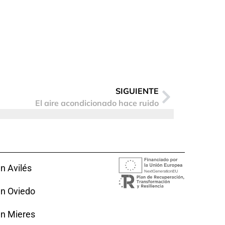
SIGUIENTE
El aire acondicionado hace ruido
n Avilés
en Oviedo
en Mieres