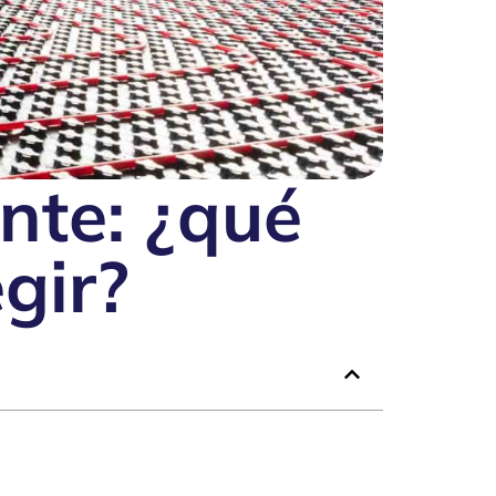
nte: ¿qué
gir?