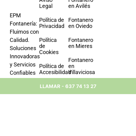
Legal
en Avilés
EPM
Política de
Fontanero
Fontanería:
Privacidad
en Oviedo
Fluimos con
Calidad.
Política
Fontanero
de
en Mieres
Soluciones
Cookies
Innovadoras
Fontanero
y Servicios
Política de
en
Accesibilidad
Villaviciosa
Confiables
en Cada
Fontanero
LLAMAR - 637 74 13 27
Gota. Tu
en
Socio de
Langreo
Confianza
Fontanero
en Asturias.
en Llanes
Fontanero