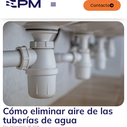
contenido
Contacto
Trabajos Realizados
Cómo eliminar aire de las
tuberías de agua
Eloy Mier
enero 28, 2026