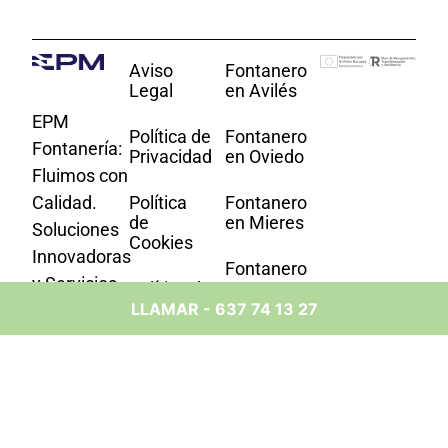
Aviso
Fontanero
Legal
en Avilés
EPM
Política de
Fontanero
Fontanería:
Privacidad
en Oviedo
Fluimos con
Calidad.
Política
Fontanero
de
en Mieres
Soluciones
Cookies
Innovadoras
Fontanero
y Servicios
Política de
en
Accesibilidad
Villaviciosa
LLAMAR - 637 74 13 27
Confiables
en Cada
Fontanero
Gota. Tu
en
Socio de
Langreo
Confianza
Fontanero
en Asturias.