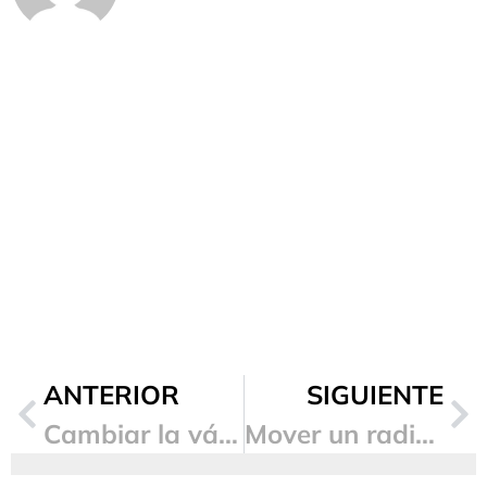
ANTERIOR
SIGUIENTE
Cambiar la válvula termostática del radiador ¿Cuál es el precio de cada parte?
Mover un radiador de sitio ¿Cómo se hace y cuánto cuesta?